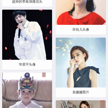
超帅的李栋旭微信头
宋祖儿头像
华晨宇头像
袁姗姗图片