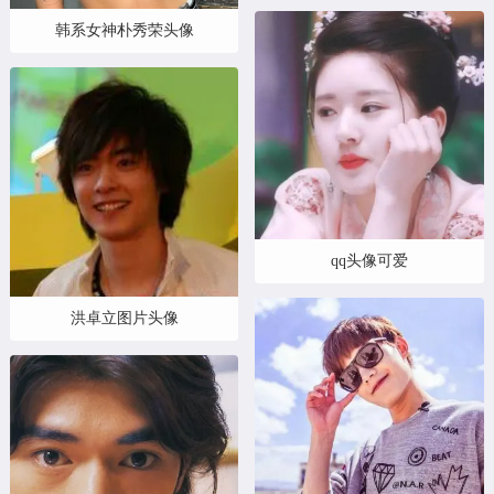
韩系女神朴秀荣头像
qq头像可爱
洪卓立图片头像