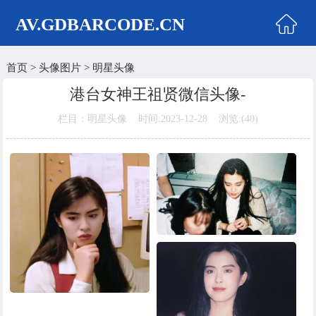
AV.GDBARCODE.CN
首页
>
头像图片
>
明星头像
首页
港台女神王祖贤微信头像-
两性商城
栏目：明星头像 时间:2023-12-28 浏览:(
40)
情侣头像
女生头像
美女头像
男生头像
明星头像
卡通动漫