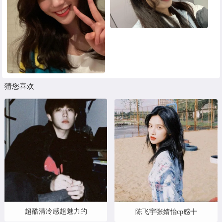
猜您喜欢
超酷清冷感超魅力的
陈飞宇张婧怡cp感十