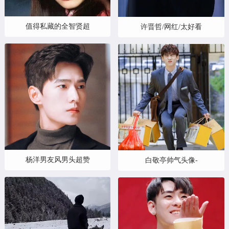
值得私藏的全智贤超
许晋哲/网红/太好看
杨洋男友风男头超赞
白敬亭帅气头像-