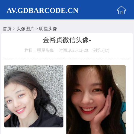
AV.GDBARCODE.CN
首页
>
头像图片
>
明星头像
首页
金裕贞微信头像-
两性商城
栏目：明星头像 时间:2023-12-28 浏览:(
47)
情侣头像
女生头像
美女头像
男生头像
明星头像
卡通动漫