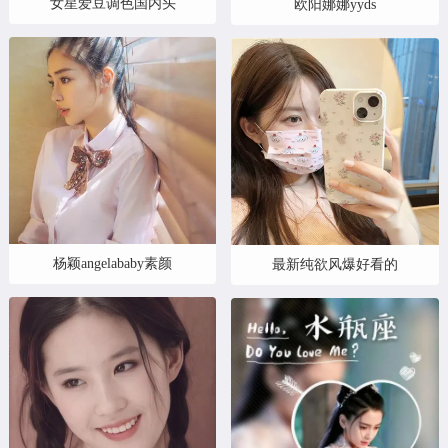
女星爱豆调色国内头
欧阳娜娜yyds
杨颖angelababy素颜
最新纯欲风爆好看的