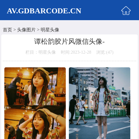
AV.GDBARCODE.CN
首页
>
头像图片
>
明星头像
首页
谭松韵胶片风微信头像-
两性商城
栏目：明星头像 时间:2023-12-28 浏览:(
47)
情侣头像
女生头像
美女头像
男生头像
明星头像
卡通动漫