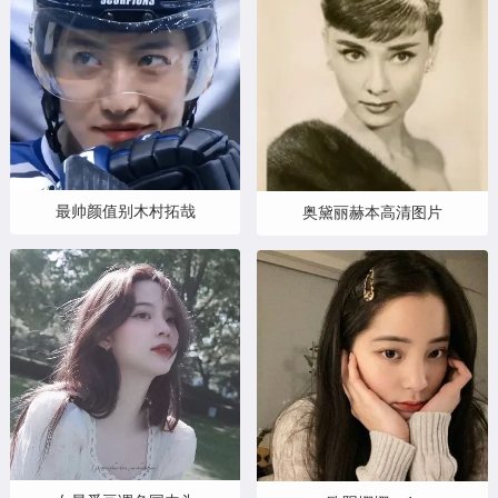
最帅颜值别木村拓哉
奥黛丽赫本高清图片