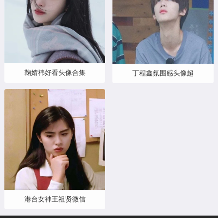
鞠婧祎好看头像合集
丁程鑫氛围感头像超
港台女神王祖贤微信