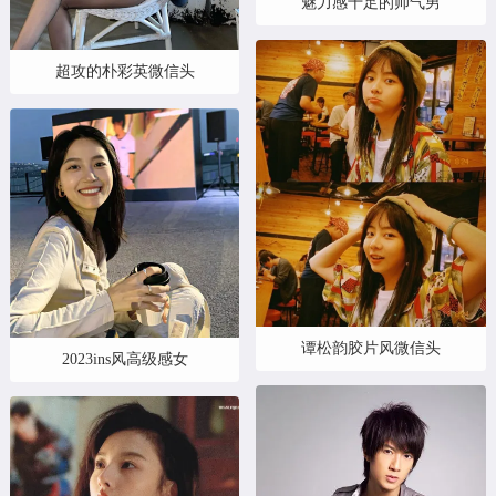
魅力感十足的帅气男
超攻的朴彩英微信头
谭松韵胶片风微信头
2023ins风高级感女