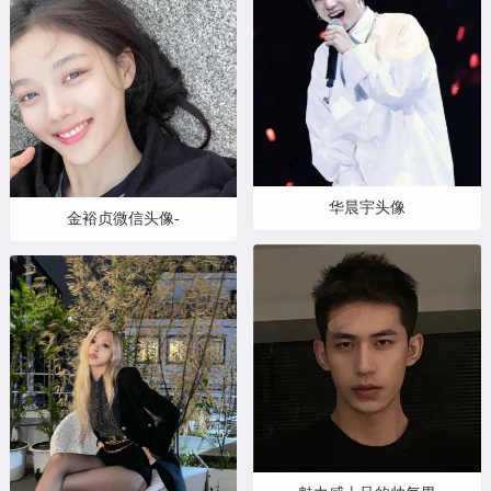
华晨宇头像
金裕贞微信头像-