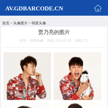
AV.GDBARCODE.CN
首页
>
头像图片
>
明星头像
首页
贾乃亮的图片
两性商城
栏目：明星头像 时间:2022-03-29 浏览:(
77)
情侣头像
女生头像
美女头像
男生头像
明星头像
卡通动漫