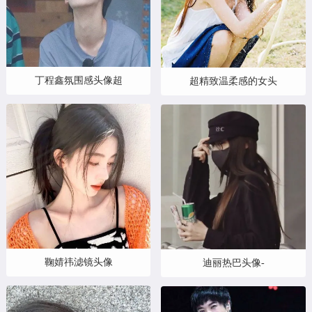
丁程鑫氛围感头像超
超精致温柔感的女头
鞠婧祎滤镜头像
迪丽热巴头像-