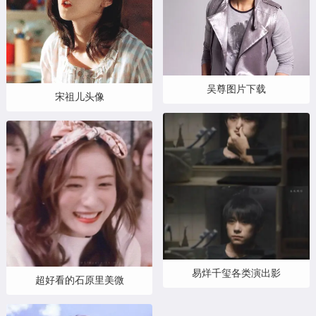
吴尊图片下载
宋祖儿头像
易烊千玺各类演出影
超好看的石原里美微