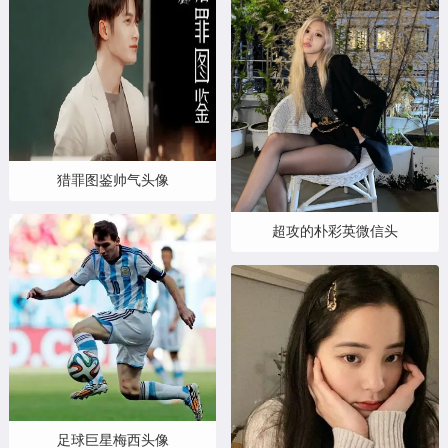
猎罪图鉴帅气头像
超攻的朴彩英微信头
足球巨星梅西头像