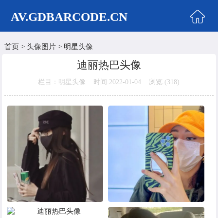
AV.GDBARCODE.CN
首页
>
头像图片
>
明星头像
首页
迪丽热巴头像
两性商城
栏目：明星头像 时间:2022-01-04 浏览:(
318)
情侣头像
女生头像
美女头像
男生头像
明星头像
卡通动漫