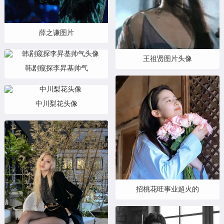
薛之谦图片
王祖贤图片头像
韩剧窥探李昇基帅气
中川梨花头像
招桃花旺事业超火的