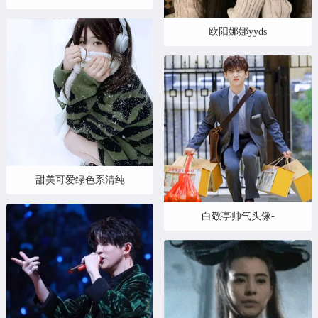
欧阳娜娜yyds
甜美可爱绿色系清纯
白敬亭帅气头像-