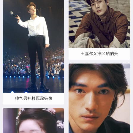
王嘉尔又潮又酷的头
帅气男神赖冠霖头像