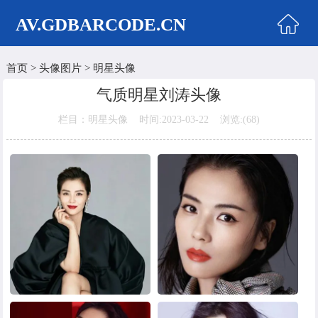
AV.GDBARCODE.CN
首页
>
头像图片
>
明星头像
首页
气质明星刘涛头像
两性商城
栏目：明星头像 时间:2023-03-22 浏览:(
68)
情侣头像
女生头像
美女头像
男生头像
明星头像
卡通动漫