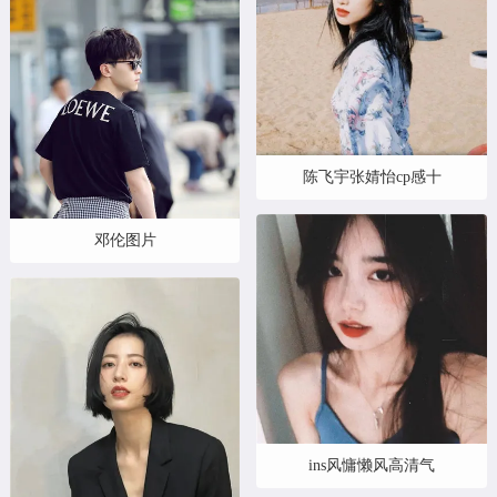
陈飞宇张婧怡cp感十
邓伦图片
ins风慵懒风高清气