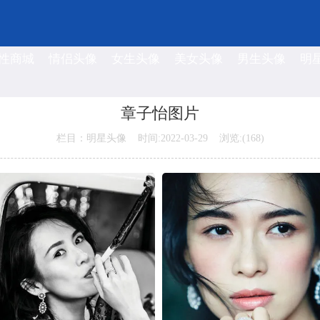
性商城
情侣头像
女生头像
美女头像
男生头像
明
章子怡图片
栏目：明星头像 时间:2022-03-29 浏览:(
168)