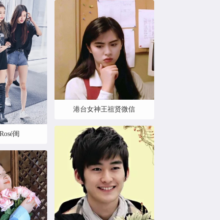
港台女神王祖贤微信
× Rosé闺