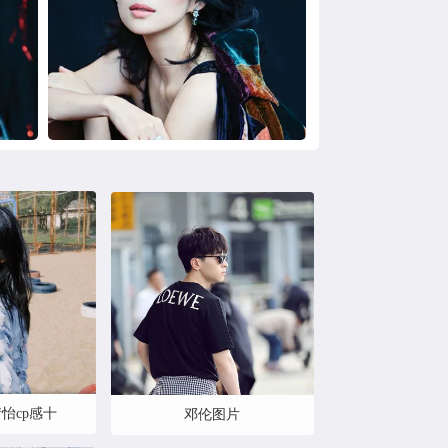
怡cp感十
邓伦图片