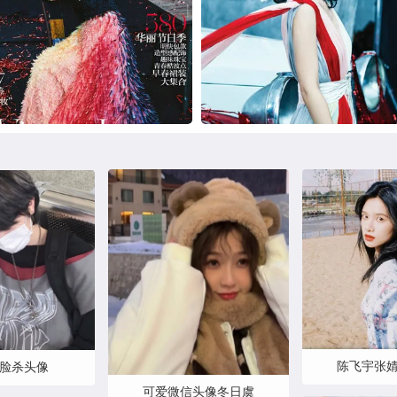
陈飞宇张婧
脸杀头像
可爱微信头像冬日虞