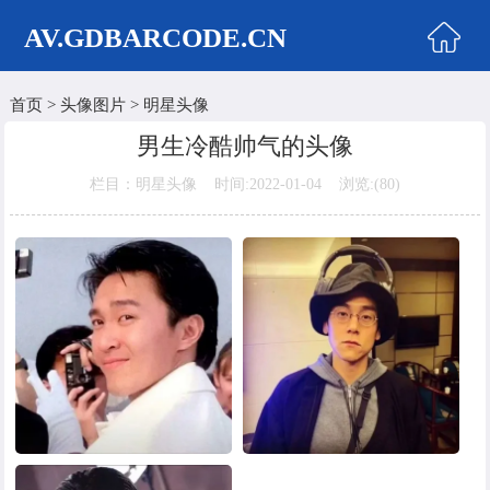
AV.GDBARCODE.CN
首页
>
头像图片
>
明星头像
首页
男生冷酷帅气的头像
两性商城
栏目：明星头像 时间:2022-01-04 浏览:(
80)
情侣头像
女生头像
美女头像
男生头像
明星头像
卡通动漫