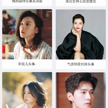
梅西踢球头像高清霸
港台女神王祖贤微信
宋祖儿头像-
气质明星刘涛头像