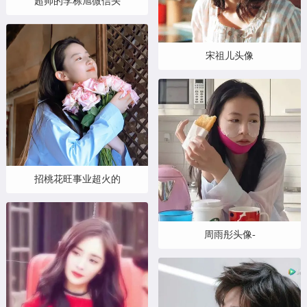
超帅的李栋旭微信头
宋祖儿头像
招桃花旺事业超火的
周雨彤头像-