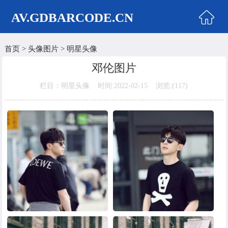
AV.GDBARCODE.CN
首页
>
头像图片
>
明星头像
首页
邓伦图片
两性商城
栏目：明星头像 时间:2022-02-15 浏览:(
117)
情侣头像
女生头像
美女头像
男生头像
明星头像
卡通动漫