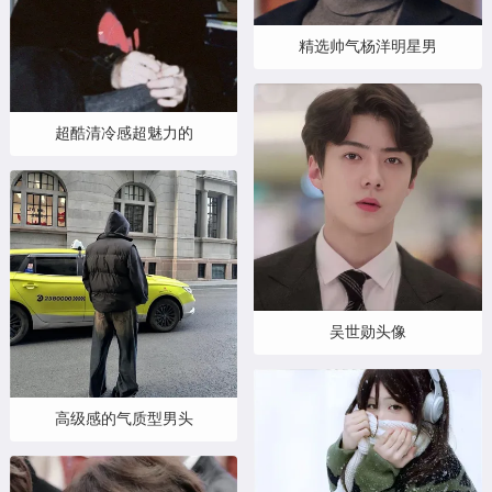
精选帅气杨洋明星男
超酷清冷感超魅力的
吴世勋头像
高级感的气质型男头