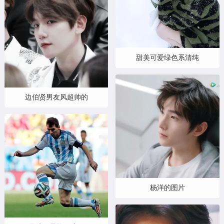
甜美可爱绿色系清纯
边伯贤男友风超帅的
杨洋的图片