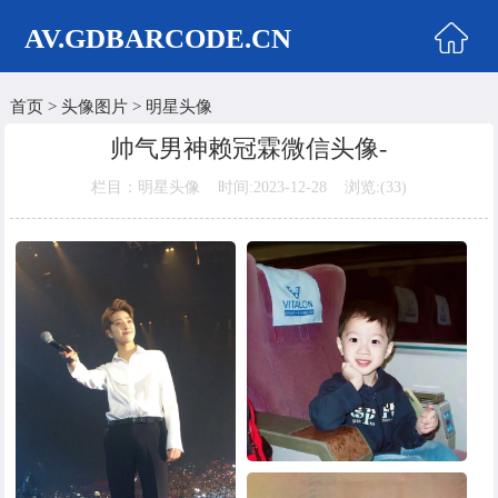
AV.GDBARCODE.CN
首页
>
头像图片
>
明星头像
首页
帅气男神赖冠霖微信头像-
两性商城
栏目：明星头像 时间:2023-12-28 浏览:(
33)
情侣头像
女生头像
美女头像
男生头像
明星头像
卡通动漫