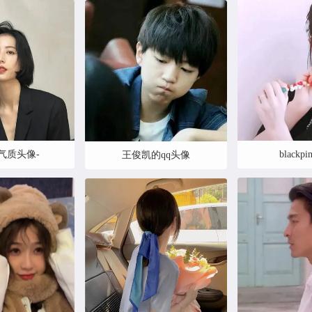
气质头像-
blackp
王俊凯的qq头像