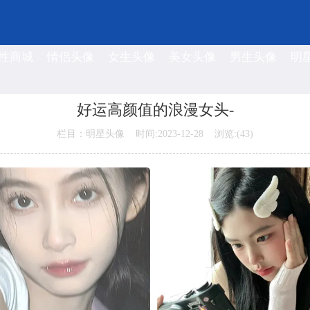
性商城
情侣头像
女生头像
美女头像
男生头像
明
好运高颜值的浪漫女头-
栏目：明星头像 时间:2023-12-28 浏览:(
43)