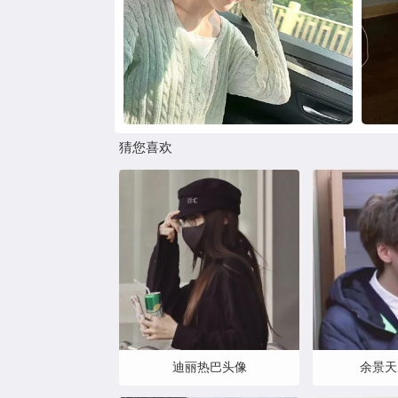
猜您喜欢
余景天
迪丽热巴头像