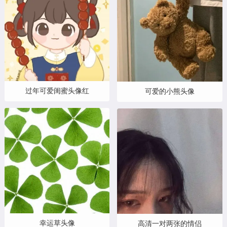
过年可爱闺蜜头像红
可爱的小熊头像
幸运草头像
高清一对两张的情侣