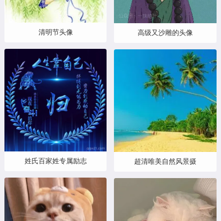
清明节头像
高级又沙雕的头像
姓氏百家姓专属励志
超清唯美自然风景摄