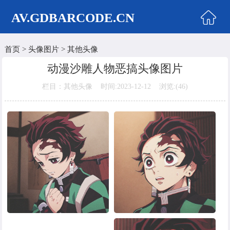
AV.GDBARCODE.CN
首页
>
头像图片
>
其他头像
首页
动漫沙雕人物恶搞头像图片
两性商城
栏目：其他头像 时间:2023-12-12 浏览:(
46)
情侣头像
女生头像
美女头像
男生头像
明星头像
卡通动漫