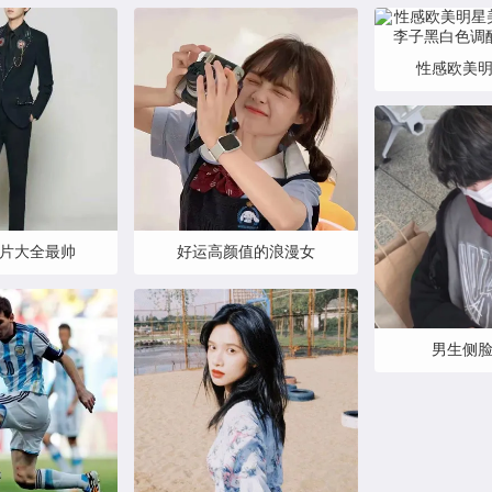
性感欧美
片大全最帅
好运高颜值的浪漫女
男生侧