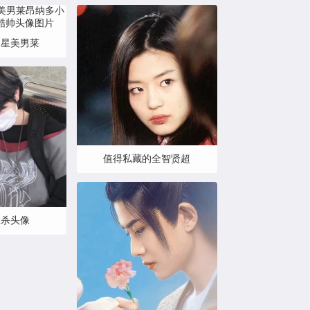
明星美男莱
值得私藏的全智贤超
脸杀头像