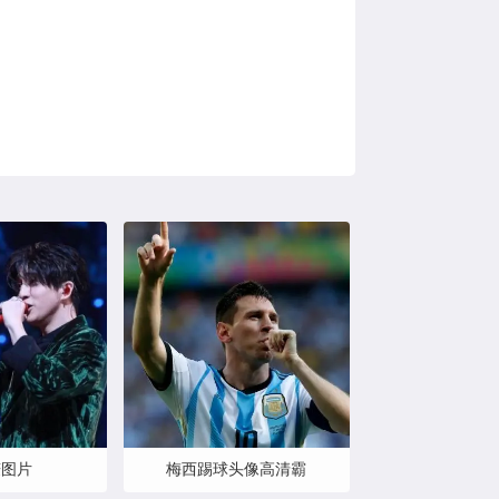
谦图片
梅西踢球头像高清霸