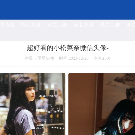
性商城
情侣头像
女生头像
美女头像
男生头像
明
超好看的小松菜奈微信头像-
栏目：明星头像 时间:2023-12-28 浏览:(
59)