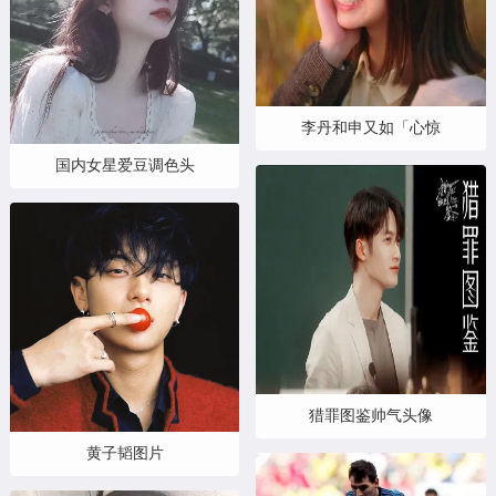
李丹和申又如「心惊
国内女星爱豆调色头
猎罪图鉴帅气头像
黄子韬图片