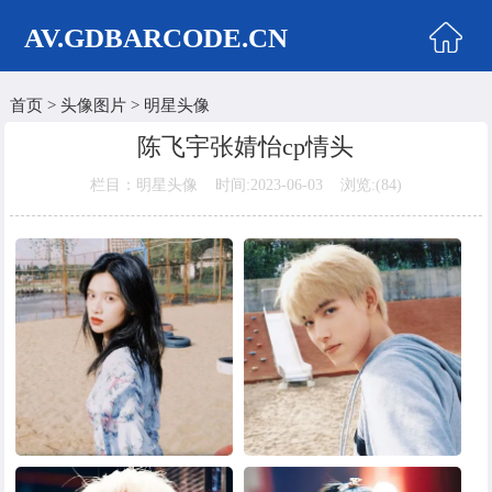
AV.GDBARCODE.CN
首页
>
头像图片
>
明星头像
首页
陈飞宇张婧怡cp情头
两性商城
栏目：明星头像 时间:2023-06-03 浏览:(
84)
情侣头像
女生头像
美女头像
男生头像
明星头像
卡通动漫