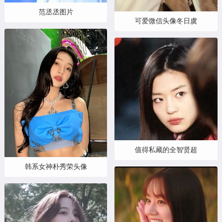
范丞丞图片
可爱微信头像冬日虞
值得私藏的全智贤超
韩系女神朴秀荣头像