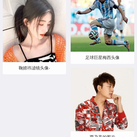
足球巨星梅西头像
鞠婧祎滤镜头像-