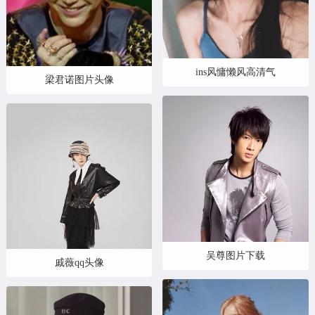
ins风慵懒风高清气
梁君诺图片头像
吴尊图片下载
戚薇qq头像