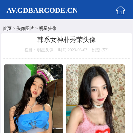
AV.GDBARCODE.CN
首页
>
头像图片
>
明星头像
首页
韩系女神朴秀荣头像
两性商城
栏目：明星头像 时间:2023-06-03 浏览:(
52)
情侣头像
女生头像
美女头像
男生头像
明星头像
卡通动漫