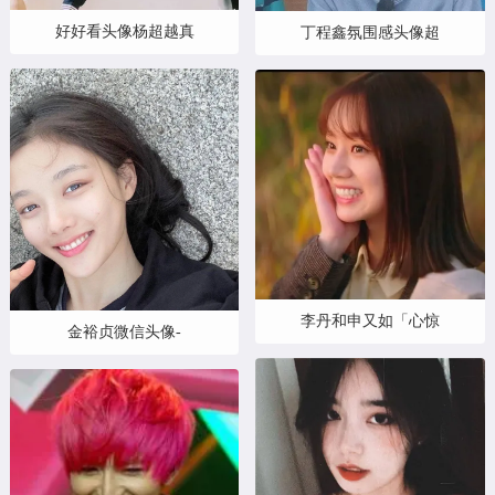
好好看头像杨超越真
丁程鑫氛围感头像超
李丹和申又如「心惊
金裕贞微信头像-