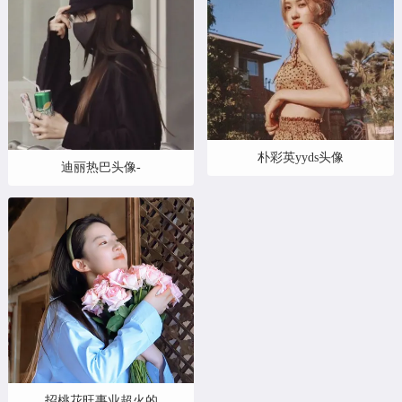
朴彩英yyds头像
迪丽热巴头像-
招桃花旺事业超火的