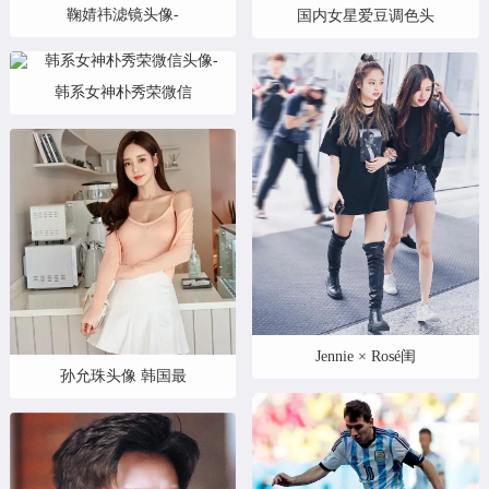
鞠婧祎滤镜头像-
国内女星爱豆调色头
韩系女神朴秀荣微信
Jennie × Rosé闺
孙允珠头像 韩国最