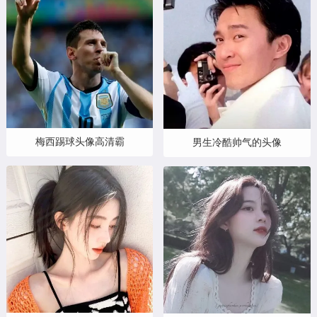
梅西踢球头像高清霸
男生冷酷帅气的头像