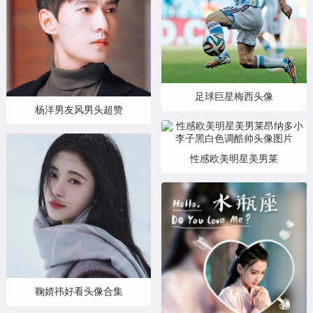
足球巨星梅西头像
杨洋男友风男头超赞
性感欧美明星美男莱
鞠婧祎好看头像合集