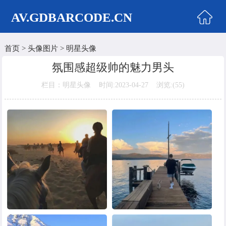
AV.GDBARCODE.CN
首页
>
头像图片
>
明星头像
首页
氛围感超级帅的魅力男头
两性商城
栏目：明星头像 时间:2023-04-27 浏览:(
55)
情侣头像
女生头像
美女头像
男生头像
明星头像
卡通动漫