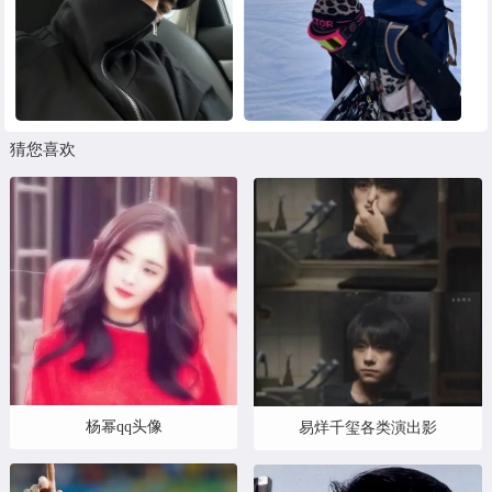
猜您喜欢
杨幂qq头像
易烊千玺各类演出影