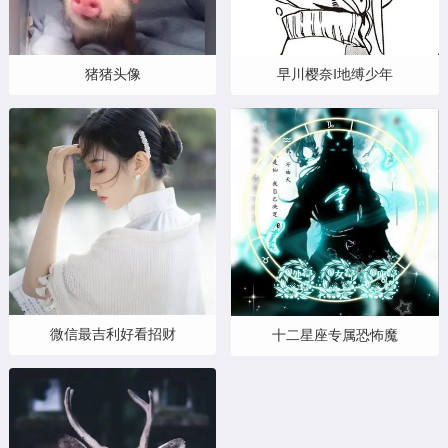
猪猪头像
早川樱奈‖地缚少年
微信最吉利好看招财
十二星座专属恐怖魔