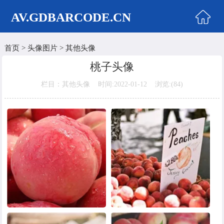
AV.GDBARCODE.CN
首页
>
头像图片
>
其他头像
首页
桃子头像
两性商城
栏目：其他头像 时间:2022-01-12 浏览:(
84)
情侣头像
女生头像
美女头像
男生头像
明星头像
卡通动漫