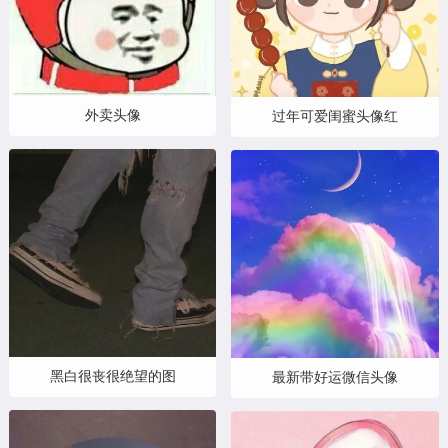
外卖头像
过年可爱闺蜜头像红
黑白很丧很绝望的图
最新带好运微信头像