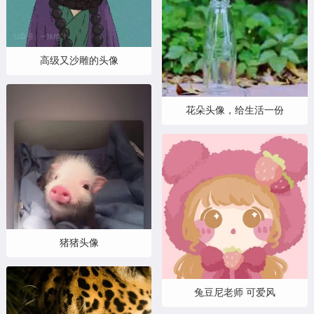
高级又沙雕的头像
花朵头像，给生活一份
猪猪头像
兔豆尼老师 可爱风