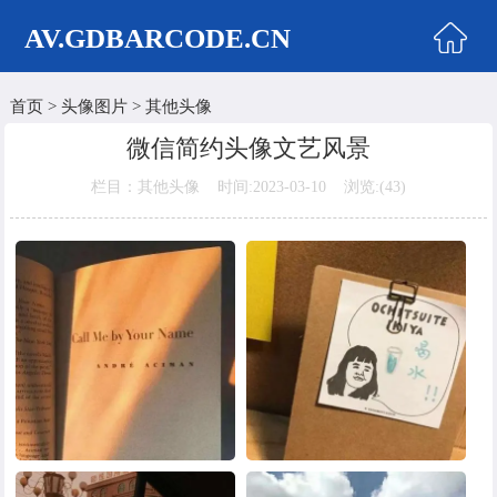
AV.GDBARCODE.CN
首页
>
头像图片
>
其他头像
首页
微信简约头像文艺风景
两性商城
栏目：其他头像 时间:2023-03-10 浏览:(
43)
情侣头像
女生头像
美女头像
男生头像
明星头像
卡通动漫