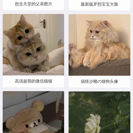
想念天堂的父亲图片
最新版罗熙宝宝大脸
高清超萌的微信猫猫
搞怪沙雕の猫狗头像