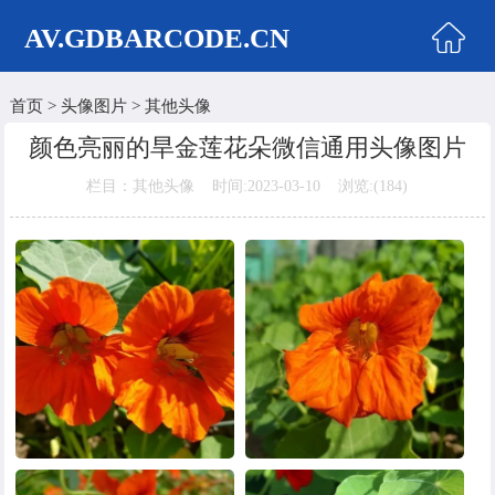
AV.GDBARCODE.CN
首页
>
头像图片
>
其他头像
首页
颜色亮丽的旱金莲花朵微信通用头像图片
两性商城
栏目：其他头像 时间:2023-03-10 浏览:(
184)
情侣头像
女生头像
美女头像
男生头像
明星头像
卡通动漫