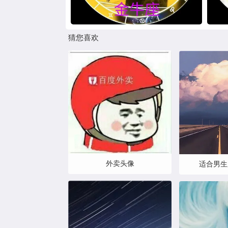
猜您喜欢
外卖头像
适合男生