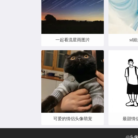
sd
一起看流星雨图片
最甜情
可爱的情侣头像萌宠
@头像