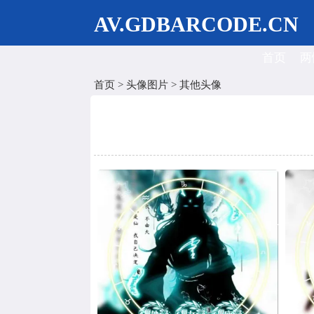
AV.GDBARCODE.CN
首页
两
首页
>
头像图片
>
其他头像