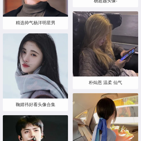
杨超越头像-
精选帅气杨洋明星男
朴灿恩 温柔 仙气
鞠婧祎好看头像合集