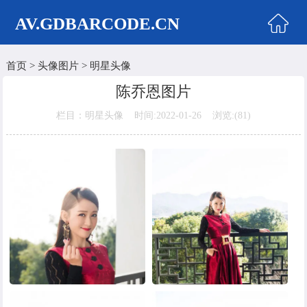
AV.GDBARCODE.CN
首页
>
头像图片
>
明星头像
首页
陈乔恩图片
两性商城
栏目：明星头像 时间:2022-01-26 浏览:(
81)
情侣头像
女生头像
美女头像
男生头像
明星头像
卡通动漫