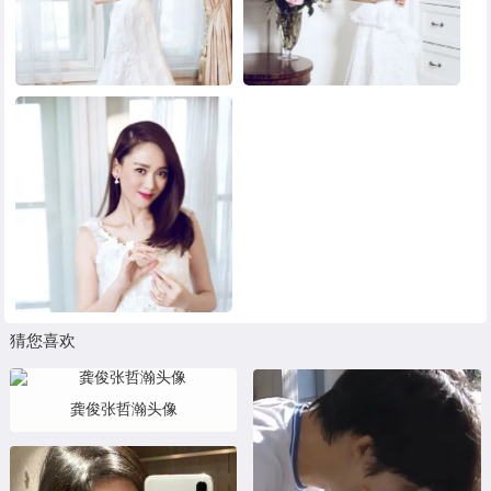
猜您喜欢
龚俊张哲瀚头像