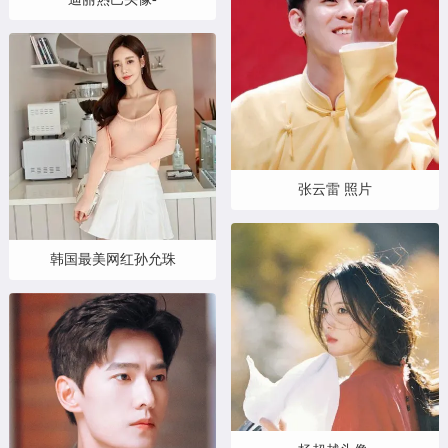
张云雷 照片
韩国最美网红孙允珠