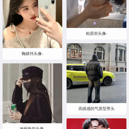
柏原崇头像-
鞠婧祎头像-
高级感的气质型男头
迪丽热巴头像-