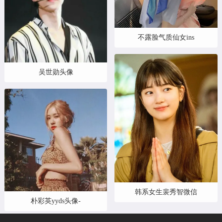
不露脸气质仙女ins
吴世勋头像
韩系女生裴秀智微信
朴彩英yyds头像-