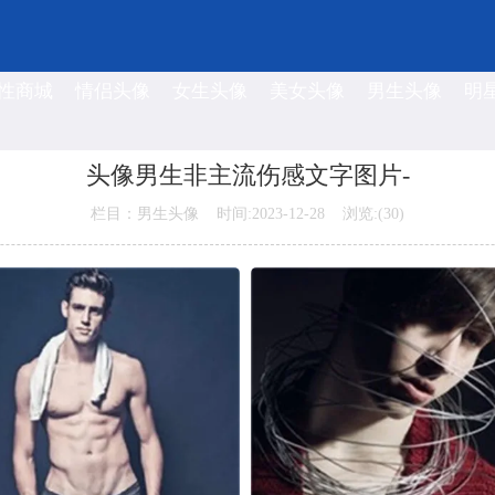
性商城
情侣头像
女生头像
美女头像
男生头像
明
头像男生非主流伤感文字图片-
栏目：男生头像 时间:2023-12-28 浏览:(
30)