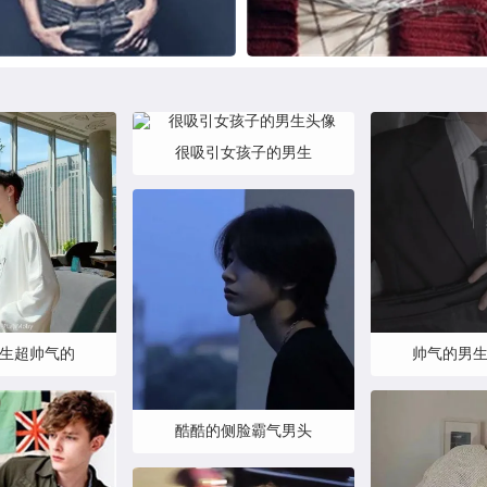
很吸引女孩子的男生
生超帅气的
帅气的男
酷酷的侧脸霸气男头