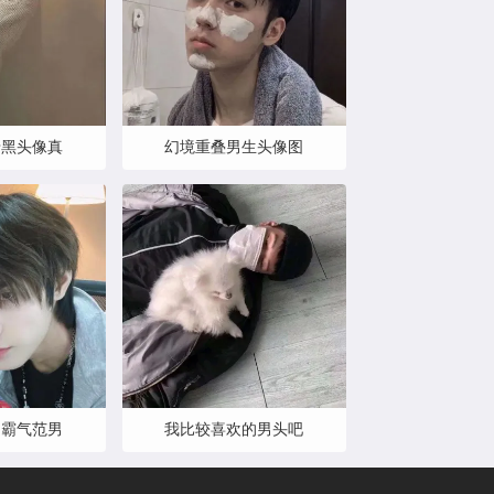
暗黑头像真
幻境重叠男生头像图
的霸气范男
我比较喜欢的男头吧