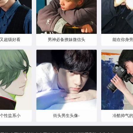
又超级好看
男神必备撩妹微信头
能在你身
个性盐系小
街头男生头像-
冷酷帅气