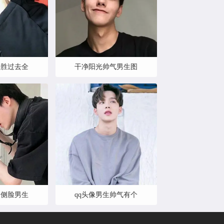
旁胜过去全
干净阳光帅气男生图
的侧脸男生
qq头像男生帅气有个