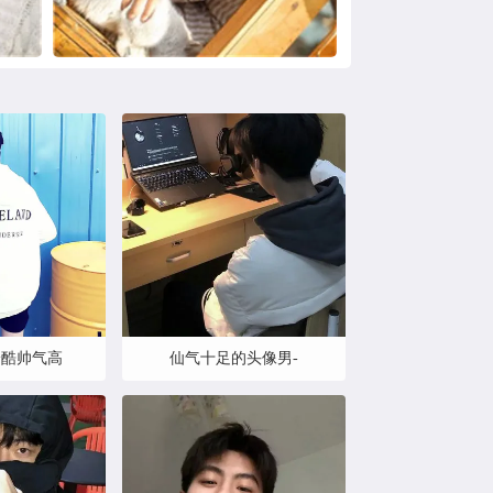
冷酷帅气高
仙气十足的头像男-