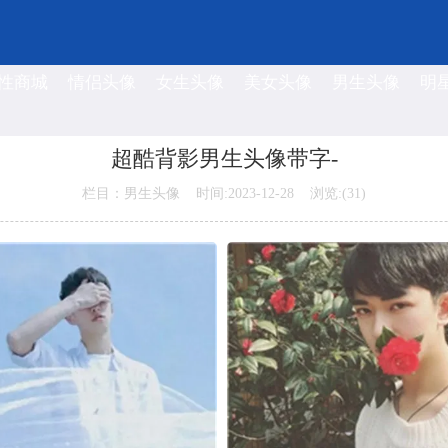
性商城
情侣头像
女生头像
美女头像
男生头像
明
超酷背影男生头像带字-
栏目：男生头像 时间:2023-12-28 浏览:(
31)