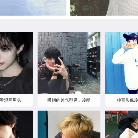
看混网男头
吸烟的帅气型男，冷酷
帅哥头像