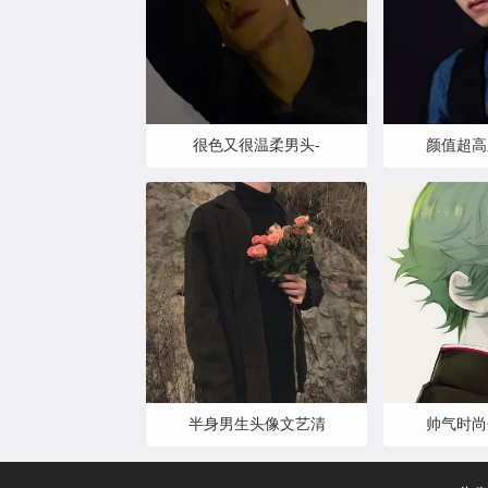
很色又很温柔男头-
颜值超高
半身男生头像文艺清
帅气时尚