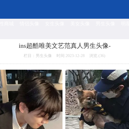
性商城
情侣头像
女生头像
美女头像
男生头像
明
ins超酷唯美文艺范真人男生头像-
栏目：男生头像 时间:2023-12-28 浏览:(
36)