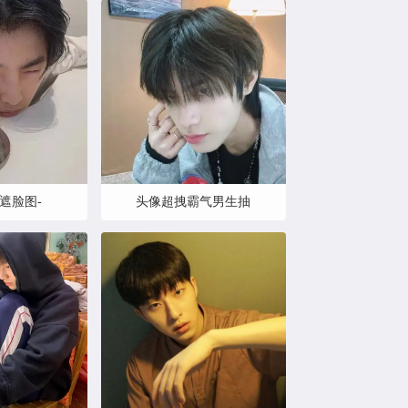
遮脸图-
头像超拽霸气男生抽