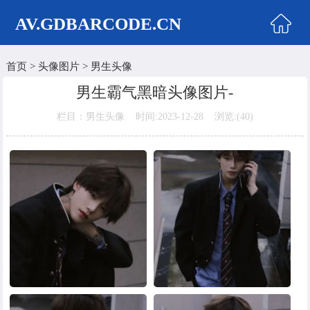
AV.GDBARCODE.CN
首页
>
头像图片
>
男生头像
首页
男生霸气黑暗头像图片-
两性商城
栏目：男生头像 时间:2023-12-28 浏览:(
40)
情侣头像
女生头像
美女头像
男生头像
明星头像
卡通动漫