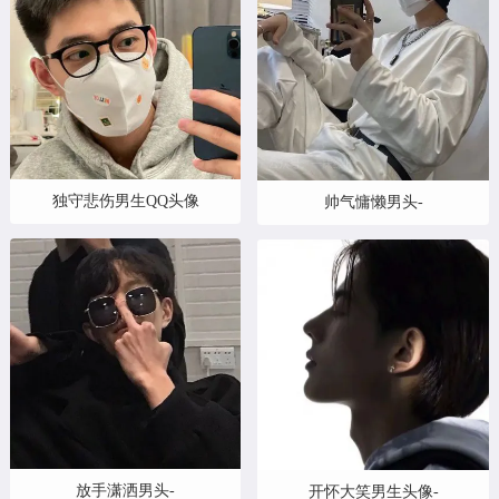
独守悲伤男生QQ头像
帅气慵懒男头-
放手潇洒男头-
开怀大笑男生头像-