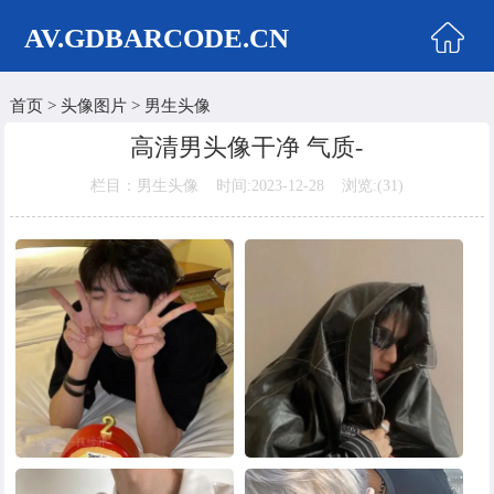
AV.GDBARCODE.CN
首页
>
头像图片
>
男生头像
首页
高清男头像干净 气质-
两性商城
栏目：男生头像 时间:2023-12-28 浏览:(
31)
情侣头像
女生头像
美女头像
男生头像
明星头像
卡通动漫