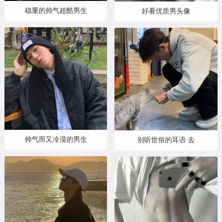
稳重的帅气超酷男生
好看优质男头像
帅气而又冷漠的男生
别听世俗的耳语 去