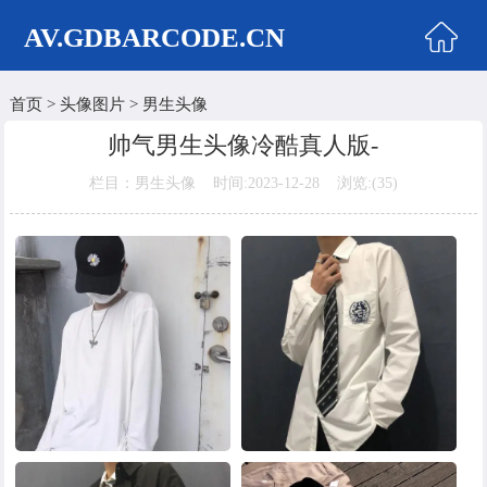
AV.GDBARCODE.CN
首页
>
头像图片
>
男生头像
首页
帅气男生头像冷酷真人版-
两性商城
栏目：男生头像 时间:2023-12-28 浏览:(
35)
情侣头像
女生头像
美女头像
男生头像
明星头像
卡通动漫