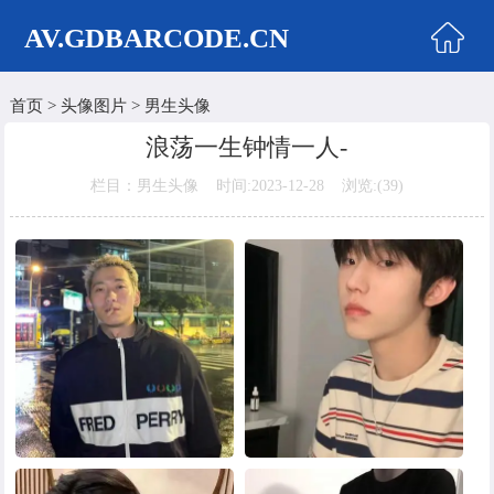
AV.GDBARCODE.CN
首页
>
头像图片
>
男生头像
首页
浪荡一生钟情一人-
两性商城
栏目：男生头像 时间:2023-12-28 浏览:(
39)
情侣头像
女生头像
美女头像
男生头像
明星头像
卡通动漫