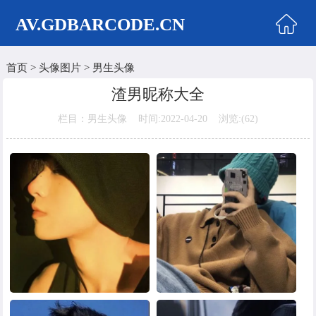
AV.GDBARCODE.CN
首页
>
头像图片
>
男生头像
首页
渣男昵称大全
两性商城
栏目：男生头像 时间:2022-04-20 浏览:(
62)
情侣头像
女生头像
美女头像
男生头像
明星头像
卡通动漫