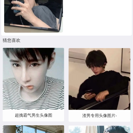
猜您喜欢
超拽霸气男生头像图
渣男专用头像图片-