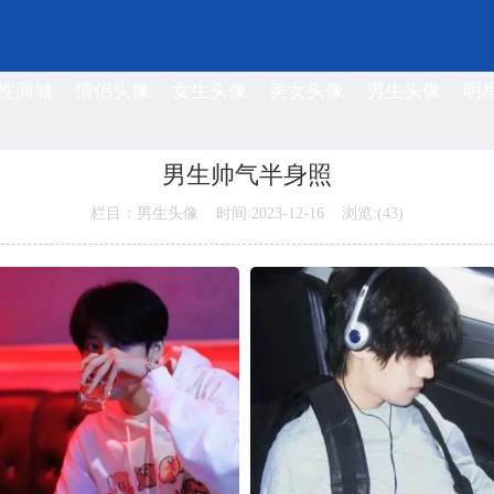
性商城
情侣头像
女生头像
美女头像
男生头像
明
男生帅气半身照
栏目：男生头像 时间:2023-12-16 浏览:(
43)