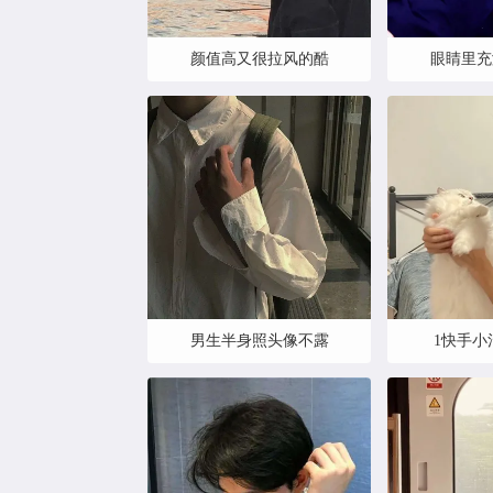
颜值高又很拉风的酷
眼睛里充
男生半身照头像不露
1快手小