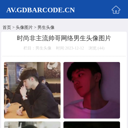
AV.GDBARCODE.CN
首页
>
头像图片
>
男生头像
首页
时尚非主流帅哥网络男生头像图片
两性商城
栏目：男生头像 时间:2023-12-12 浏览:(
44)
情侣头像
女生头像
美女头像
男生头像
明星头像
卡通动漫