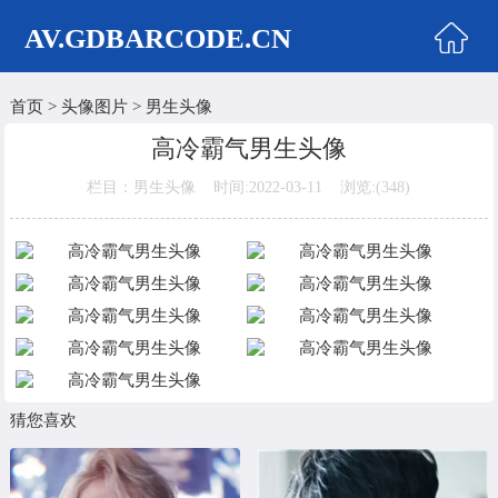
AV.GDBARCODE.CN
首页
>
头像图片
>
男生头像
首页
高冷霸气男生头像
两性商城
栏目：男生头像 时间:2022-03-11 浏览:(
348)
情侣头像
女生头像
美女头像
男生头像
明星头像
猜您喜欢
卡通动漫