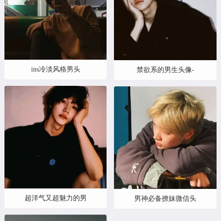
ins冷淡风格男头
禁欲系的男生头像-
超洋气又超魅力的男
男神必备撩妹微信头