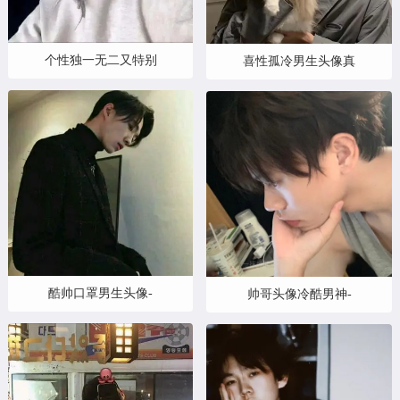
个性独一无二又特别
喜性孤冷男生头像真
酷帅口罩男生头像-
帅哥头像冷酷男神-