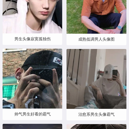
男生头像寂寞孤独伤
成熟低调男人头像图
帅气男生好看的霸气
治愈系男生头像霸气