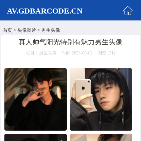
AV.GDBARCODE.CN
首页
>
头像图片
>
男生头像
首页
真人帅气阳光特别有魅力男生头像
两性商城
栏目：男生头像 时间:2023-06-02 浏览:(
31)
情侣头像
女生头像
美女头像
男生头像
明星头像
卡通动漫