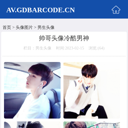
AV.GDBARCODE.CN
首页
>
头像图片
>
男生头像
首页
帅哥头像冷酷男神
两性商城
栏目：男生头像 时间:2023-02-15 浏览:(
64)
情侣头像
女生头像
美女头像
男生头像
明星头像
卡通动漫