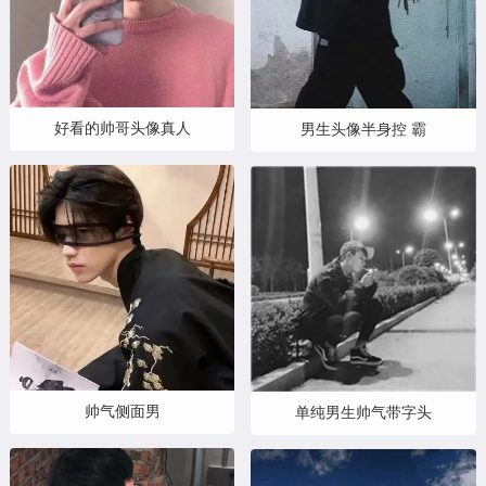
好看的帅哥头像真人
男生头像半身控 霸
帅气侧面男
单纯男生帅气带字头