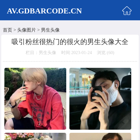
AV.GDBARCODE.CN
首页
>
头像图片
>
男生头像
首页
吸引粉丝很热门的很火的男生头像大全
两性商城
栏目：男生头像 时间:2023-01-24 浏览:(
60)
情侣头像
女生头像
美女头像
男生头像
明星头像
卡通动漫