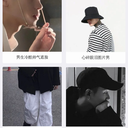
男生冷酷帅气遮脸
心碎眼泪图片男