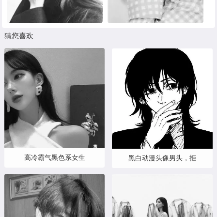
猜您喜欢
高冷霸气黑色系女生
黑白动漫头像男头，拒