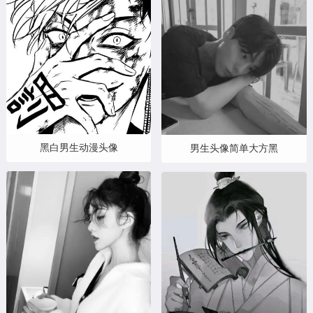
黑白男生动漫头像
男生头像简单大方黑